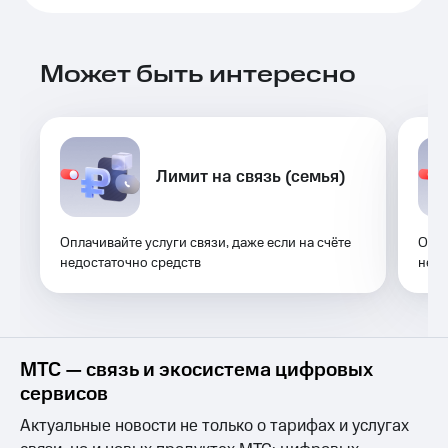
Выбрать
ТВ и телефон
красивый
для дома
номер
Услуги
Может быть интересно
Заменить
SIM-
Личный
карту
кабинет
интернета
Перейти
и
на
Лимит на связь (семья)
ТВ
eSIM
Личный
кабинет
Для дома
спутникового
Оплачивайте услуги связи, даже если на счёте
Опла
Выберите
ТВ
недостаточно средств
недо
и подключите
Скачать
ТВ
приложение
с выгодным
Мой
тарифом
МТС
Акции
Тарифы
МТС — связь и экосистема цифровых
Интернет,
сервисов
ТВ и телефон
Видеонаблюдение
для дома
Актуальные новости не только о тарифах и услугах
для дома