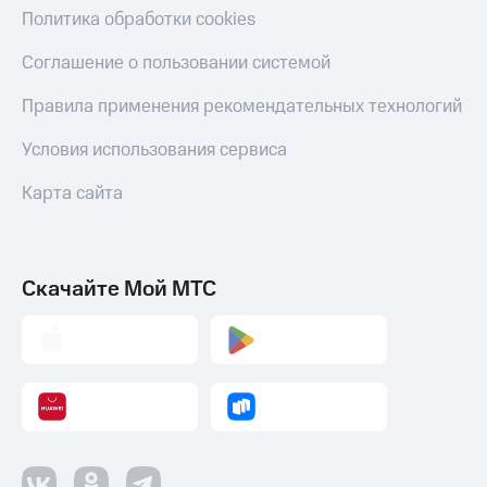
Политика обработки cookies
Пополнить
номер
другого
Соглашение о пользовании системой
оператора
Правила применения рекомендательных технологий
Оплата
интернета
Условия использования сервиса
и
ТВ
Карта сайта
Переводы
с
телефона
Скачайте Мой МТС
на карту
МТС Pay
Оплата
по QR-
коду
за границей
тернет-магазин