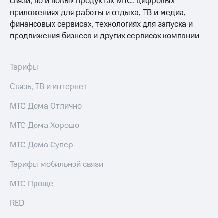
связи, но и новых продуктах МТС: цифровых
Услуги
149 ₽/
приложениях для работы и отдыха, ТВ и медиа,
мес
финансовых сервисах, технологиях для запуска и
Акции
продвижения бизнеса и других сервисах компании
МТС
Домашний
Premium
интернет
Подписка
Тарифы
Домашнее
на гигабайты
ТВ
интернета,
Связь, ТВ и интернет
фильмы,
Спутниковое
музыка
МТС Дома Отлично
ТВ
и многое
другое
МТС Дома Хорошо
Домашний
Семейная
телефон
группа
МТС Дома Супер
Перейти
Скидка
в МТС
Тарифы мобильной связи
на тарифы,
со своим
общие
номером
МТС Проще
подписки
и услуги,
Поддержка
RED
доступ
к геолокации