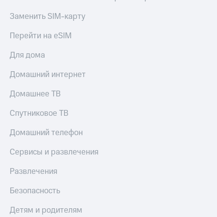
МТС
КИОН
Деньги
Заменить SIM-карту
Строки
МТС
Накопления
Перейти на eSIM
Live
Откладывайте
Для дома
Гудок
деньги
и получайте
Мой
Домашний интернет
доход 15%
МТС
Акции
Домашнее ТВ
Условия
Все
пополнения
приложения
Спутниковое ТВ
Финансы
Скидка
Инвестиции
Домашний телефон
30%
на связь
Получайте
Сервисы и развлечения
доход
онлайн
Тарифы
Развлечения
Страхование
RED,
РИИЛ
Безопасность
Покупка
и МТС Супер
полисов
дешевле
Детям и родителям
онлайн
при оплате