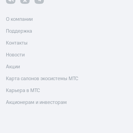
Смартфоны
Наушники
О компании
и
колонки
Поддержка
Умные
часы
Контакты
и
трекеры
Новости
Умный
Акции
дом
Карта салонов экосистемы МТС
Планшеты
Карьера в МТС
Акции
и
Акционерам и инвесторам
скидки
Все
товары