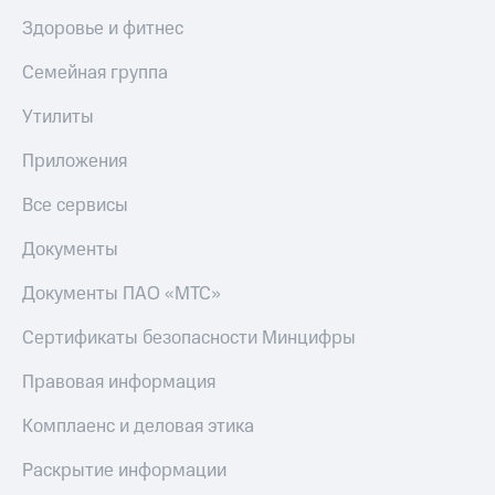
Скидка 30%
с карты
Здоровье и фитнес
на связь
МТС Деньги
Семейная группа
С картой
Обзоры
МТС
товаров
Деньги
Утилиты
МТС
Скидки
Накопления
до 40%
Приложения
на смартфоны
Откладывайте
Все сервисы
деньги
при
и получайте
Документы
покупке
доход 15%
со связью
Платежи
МТС
Документы ПАО «МТС»
и
переводы
Сертификаты безопасности Минцифры
Пополнить
Правовая информация
номер
МТС
Комплаенс и деловая этика
Настройки
Раскрытие информации
автоплатежа