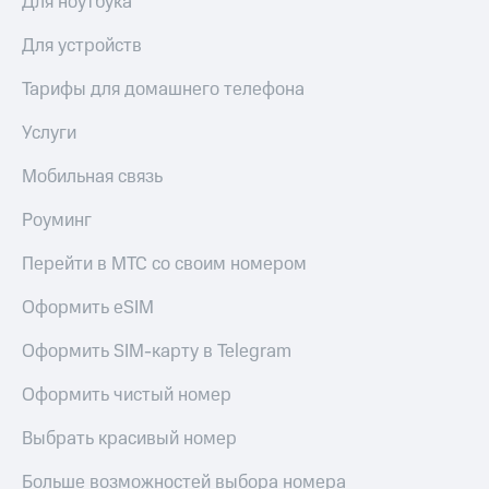
Для ноутбука
Live
и не
только
Для устройств
Гудок
Безопасность
Тарифы для домашнего телефона
Мой
МТС
Финансы
Услуги
Все
Детям
приложения
Мобильная связь
и родителям
Инвестиции
Здоровье
Роуминг
и фитнес
Получайте
Перейти в МТС со своим номером
доход
Приложения
онлайн
от МТС
Оформить eSIM
Страхование
Акции
Оформить SIM-карту в Telegram
Покупка
полисов
Приложения
Оформить чистый номер
онлайн
КИОН
Скидка 30%
Выбрать красивый номер
на связь
КИОН
Музыка
Больше возможностей выбора номера
С картой