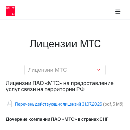
О
сторам и акционерам
Комплаенс и деловая этика
Устойчивое развитие
Медиа-центр
О МТС
О МТС
На главную
компании
О
компании
Стратегия
Стратегия
Карьера
Лицензии МТС
в МТС
Карьера
в МТС
Пресс-
релизы
История
компании
МТС
Лицензии МТС
о технологиях
Руководство
региона
Лицензии ПАО «МТС» на предоставление
услуг связи на территории РФ
Правовая
информация
Перечень действующих лицензий 31.07.2026
(pdf, 5 Mб)
Контакты
Медиа-центр
Дочерние компании ПАО «МТС» в странах СНГ
Пресс-
релизы