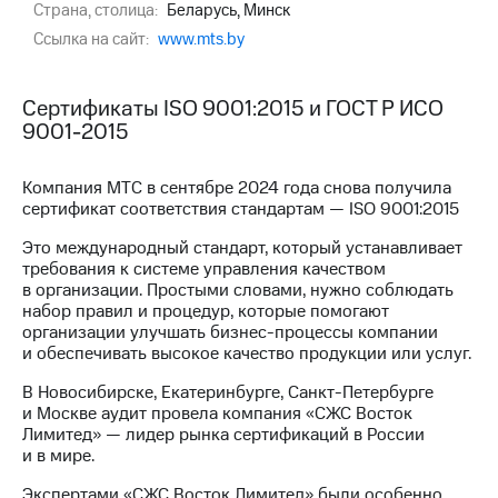
Страна, столица:
Беларусь, Минск
МТС
Ссылка на сайт:
www.mts.by
о технологиях
Достижения
Сертификаты ISO 9001:2015 и ГОСТ Р ИСО
9001-2015
Интервью
Финансовая
Компания МТС в сентябре 2024 года снова получила
отчетность
сертификат соответствия стандартам — ISO 9001:2015
Это международный стандарт, который устанавливает
Контакты
требования к системе управления качеством
в организации. Простыми словами, нужно соблюдать
Новости
набор правил и процедур, которые помогают
в
организации улучшать бизнес-процессы компании
регионе
и обеспечивать высокое качество продукции или услуг.
м и акционерам
В Новосибирске, Екатеринбурге, Санкт-Петербурге
Корпоративное
и Москве аудит провела компания «СЖС Восток
управление
Лимитед» — лидер рынка сертификаций в России
и в мире.
Корпоративный
секретарь
Экспертами «СЖС Восток Лимитед» были особенно