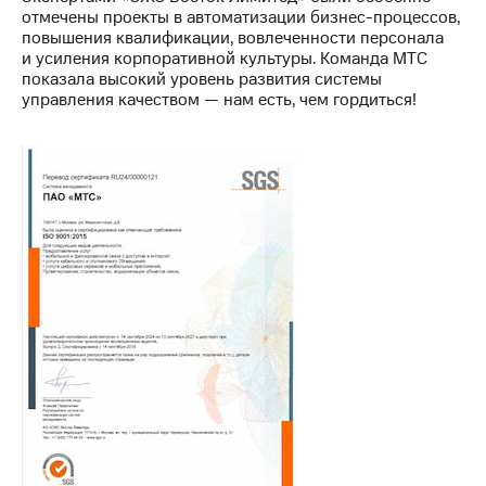
Раскрытие
отмечены проекты в автоматизации бизнес-процессов,
информации
повышения квалификации, вовлеченности персонала
Информация
и усиления корпоративной культуры. Команда МТС
акционерам
показала высокий уровень развития системы
Документы
управления качеством — нам есть, чем гордиться!
ПАО
"МТС"
Собрания
акционеров
Личный
кабинет
акционера
Акционерный
капитал
Контроль
и
аудит
Рынок
акций
Описание
Программа
приобретения
Порядок