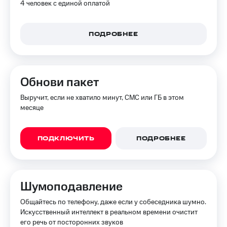
4 человек с единой оплатой
доступ
висы и подписки
к геолокации
МТС
ПОДРОБНЕЕ
Сертификаты
Premium
безопасности
Подписка
Всё
на гигабайты
интернета,
под
Обнови пакет
фильмы,
рукой
музыка
в Мой МТС
Выручит, если не хватило минут, СМС или ГБ в этом
и многое
месяце
другое
Посмотрите,
что
Семейная
полезного
ПОДКЛЮЧИТЬ
ПОДРОБНЕЕ
группа
есть
в нашем
Скидка
приложении
на тарифы,
общие
Шумоподавление
КИОН
подписки
и услуги,
Общайтесь по телефону, даже если у собеседника шумно.
КИОН
доступ
Искусственный интеллект в реальном времени очистит
Музыка
к геолокации
его речь от посторонних звуков