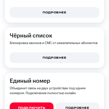
КИОН
Кино,
Строки
музыка,
ПОДРОБНЕЕ
книги
Live
и не
только
Гудок
Безопасность
Чёрный список
Мой
МТС
Финансы
Блокировка звонков и СМС от нежелательных абонентов
Все
Детям
приложения
и родителям
ПОДРОБНЕЕ
Инвестиции
Здоровье
и фитнес
Получайте
доход
Приложения
Единый номер
онлайн
от МТС
Объединит связь на двух устройствах под одним
Страхование
Акции
номером. Подключение полностью онлайн
Покупка
Приложения
полисов
КИОН
ПОДКЛЮЧИТЬ
ПОДРОБНЕЕ
онлайн