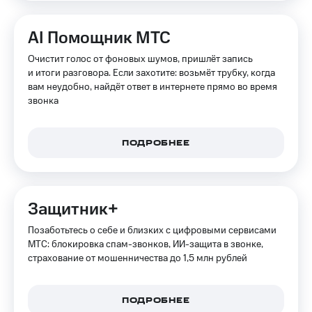
на связь
AI Помощник МТС
Роуминг
Тарифы
RED,
Очистит голос от фоновых шумов, пришлёт запись
Семейная
РИИЛ
и итоги разговора. Если захотите: возьмёт трубку, когда
группа
и МТС
вам неудобно, найдёт ответ в интернете прямо во время
Супер
звонка
Заказать
дешевле
SIM-
при
карту
оплате
с карты
ПОДРОБНЕЕ
Оформить
МТС
eSIM
Деньги
SIM-
Выберите
Защитник+
карта
и подключите
для
ТВ
Позаботьтесь о себе и близких с цифровыми сервисами
иностранцев
с выгодным
МТС: блокировка спам-звонков, ИИ-защита в звонке,
тарифом
страхование от мошенничества до 1,5 млн рублей
Оформить
чистый
Тарифы
номер
ПОДРОБНЕЕ