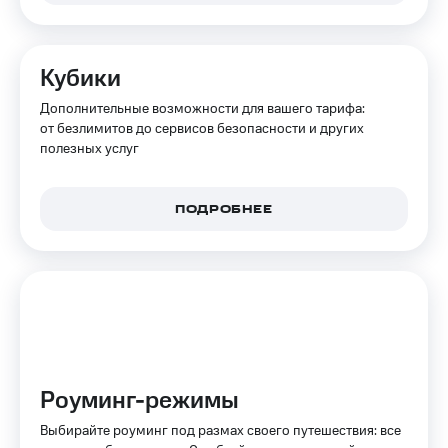
Интернет,
Выбрать
ТВ и телефон
красивый
для дома
номер
Кубики
Заменить
Услуги
SIM-
Дополнительные возможности для вашего тарифа:
карту
от безлимитов до сервисов безопасности и других
Личный
полезных услуг
кабинет
Перейти
интернета
на
и
eSIM
ТВ
ПОДРОБНЕЕ
Личный
Для дома
кабинет
Выберите
спутникового
и подключите
ТВ
ТВ
Скачать
с выгодным
приложение
тарифом
Мой
МТС
Акции
Тарифы
Роуминг-режимы
Интернет,
ТВ и телефон
Выбирайте роуминг под размах своего путешествия: все
Видеонаблюдение
для дома