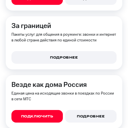
КИОН
Скидка 30%
Музыка
на связь
КИОН
За границей
С картой
Строки
МТС
Пакеты услуг для общения в роуминге: звонки и интернет
Деньги
Live
в любой стране действия по единой стоимости
МТС
Гудок
Накопления
ПОДРОБНЕЕ
Мой
Откладывайте
МТС
деньги
и получайте
Все
доход 15%
Везде как дома Россия
приложения
Акции
Финансы
Единая цена на исходящие звонки в поездках по России
Инвестиции
Условия
в сети МТС
пополнения
Получайте
доход
Скидка
онлайн
30%
ПОДКЛЮЧИТЬ
ПОДРОБНЕЕ
на связь
Страхование