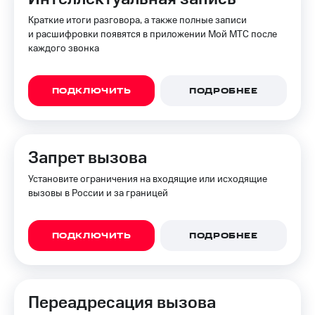
Пополнить
Краткие итоги разговора, а также полные записи
номер
и расшифровки появятся в приложении Мой МТС после
МТС
каждого звонка
Настройки
автоплатежа
ПОДКЛЮЧИТЬ
ПОДРОБНЕЕ
Пополнить
номер
другого
оператора
Запрет вызова
Оплата
Установите ограничения на входящие или исходящие
интернета
вызовы в России и за границей
и
ТВ
Переводы
ПОДКЛЮЧИТЬ
ПОДРОБНЕЕ
с
телефона
на карту
Переадресация вызова
МТС Pay