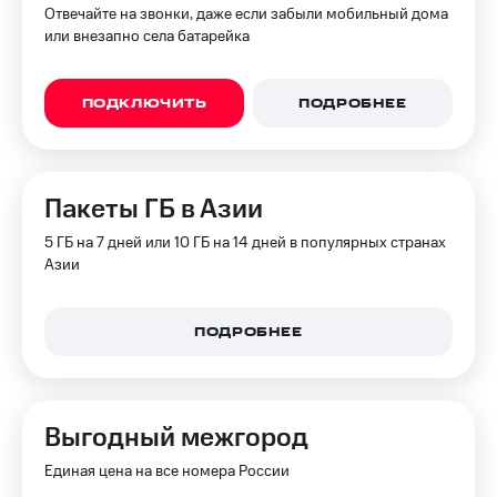
Отвечайте на звонки, даже если забыли мобильный дома
Оплата
или внезапно села батарейка
по QR-
коду
за границей
ПОДКЛЮЧИТЬ
ПОДРОБНЕЕ
тернет-магазин
Смартфоны
Наушники
Пакеты ГБ в Азии
и
колонки
5 ГБ на 7 дней или 10 ГБ на 14 дней в популярных странах
Азии
Умные
часы
и
ПОДРОБНЕЕ
трекеры
Умный
дом
Выгодный межгород
Планшеты
Единая цена на все номера России
Акции