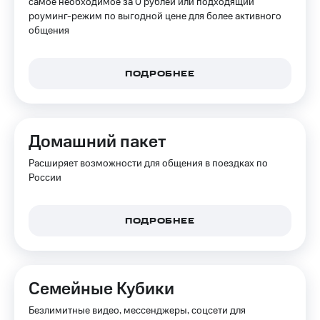
самое необходимое за 0 рублей или подходящий
для дома
роуминг-режим по выгодной цене для более активного
общения
Услуги
149 ₽/
мес
Акции
ПОДРОБНЕЕ
МТС
Домашний
Premium
интернет
Подписка
Домашнее
на гигабайты
Домашний пакет
ТВ
интернета,
фильмы,
Расширяет возможности для общения в поездках по
Спутниковое
музыка
России
ТВ
и многое
другое
Домашний
телефон
ПОДРОБНЕЕ
Семейная
группа
Перейти
в МТС
Скидка
со своим
на тарифы,
Семейные Кубики
номером
общие
подписки
Безлимитные видео, мессенджеры, соцсети для
Поддержка
и услуги,