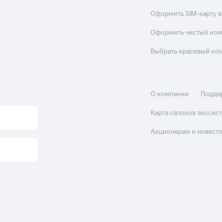
Оформить SIM-карту в
Оформить чистый но
Выбрать красивый но
О компании
Подде
Карта салонов экоси
Акционерам и инвест