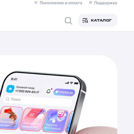
Пополнение и оплата
Поддержка
Скидка 30% на связь
Личные кабинеты
КАТАЛОГ
Мобильная связь
IM-карта для иностранцев
M
Для дома
ерейти в МТС со своим
ой МТС
Сервисы и подписки
фитнес
Приложения от МТС