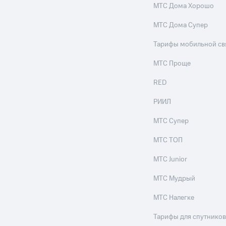
МТС Дома Хорошо
ле при оплате с карты МТС Деньги
МТС Дома Супер
Тарифы мобильной св
МТС Проще
RED
РИИЛ
МТС Супер
МТС ТОП
МТС Junior
МТС Мудрый
МТС Налегке
Тарифы для спутников