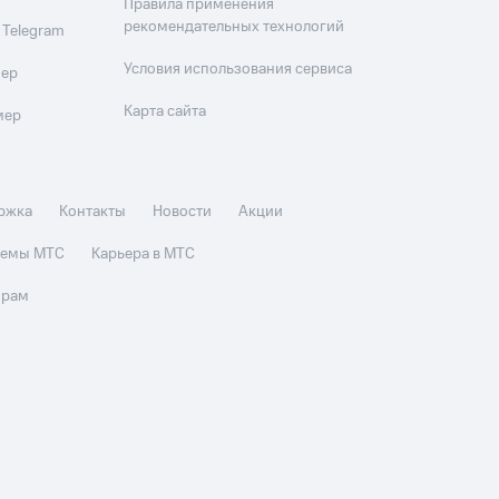
Правила применения
рекомендательных технологий
 Telegram
Условия использования сервиса
мер
Карта сайта
мер
ржка
Контакты
Новости
Акции
стемы МТС
Карьера в МТС
орам