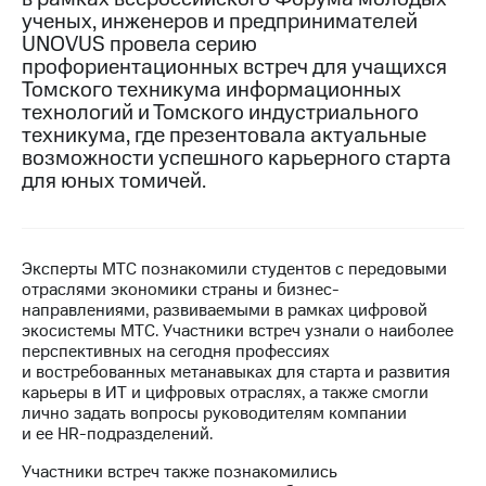
ученых, инженеров и предпринимателей
МТС
UNOVUS провела серию
о технологиях
профориентационных встреч для учащихся
Томского техникума информационных
Достижения
технологий и Томского индустриального
техникума, где презентовала актуальные
Интервью
возможности успешного карьерного старта
для юных томичей.
Финансовая
отчетность
Контакты
Эксперты МТС познакомили студентов с передовыми
Новости
отраслями экономики страны и бизнес-
в
направлениями, развиваемыми в рамках цифровой
регионе
экосистемы МТС. Участники встреч узнали о наиболее
перспективных на сегодня профессиях
м и акционерам
и востребованных метанавыках для старта и развития
Корпоративное
карьеры в ИТ и цифровых отраслях, а также смогли
управление
лично задать вопросы руководителям компании
и ее HR-подразделений.
Корпоративный
секретарь
Участники встреч также познакомились