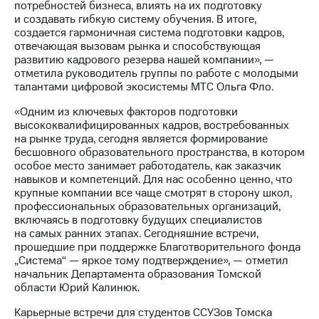
потребностей бизнеса, влиять на их подготовку
выкупа
и создавать гибкую систему обучения. В итоге,
акций
создается гармоничная система подготовки кадров,
Дивиденды
отвечающая вызовам рынка и способствующая
Рынок
развитию кадрового резерва нашей компании», —
облигаций
отметила руководитель группы по работе с молодыми
талантами цифровой экосистемы МТС Ольга Фло.
Описание
Еврооблигации-2023
«Одним из ключевых факторов подготовки
Уведомление
высококвалифицированных кадров, востребованных
о
на рынке труда, сегодня является формирование
погашении
бесшовного образовательного пространства, в котором
именных
особое место занимает работодатель, как заказчик
облигаций
навыков и компетенций. Для нас особенно ценно, что
Другое
крупные компании все чаще смотрят в сторону школ,
профессиональных образовательных организаций,
Регистратор
включаясь в подготовку будущих специалистов
Реквизиты
на самых ранних этапах. Сегодняшние встречи,
Контакты
прошедшие при поддержке Благотворительного фонда
йчивое развитие
„Система“ — яркое тому подтверждение», — отметил
и деловая этика
начальник Департамента образования Томской
На главную
области Юрий Калинюк.
Карьерные встречи для студентов ССУЗов Томска