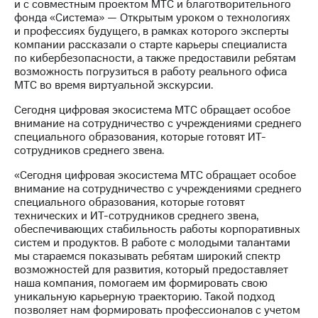
Раскрытие
и с совместным проектом МТС и благотворительного
информации
фонда «Система» — Открытым уроком о технологиях
Информация
и профессиях будущего, в рамках которого эксперты
акционерам
компании рассказали о старте карьеры специалиста
Документы
по кибербезопасности, а также предоставили ребятам
ПАО
возможность погрузиться в работу реального офиса
"МТС"
МТС во время виртуальной экскурсии.
Собрания
Сегодня цифровая экосистема МТС обращает особое
акционеров
внимание на сотрудничество с учреждениями среднего
Личный
специального образования, которые готовят ИТ-
кабинет
сотрудников среднего звена.
акционера
Акционерный
«Сегодня цифровая экосистема МТС обращает особое
капитал
внимание на сотрудничество с учреждениями среднего
Контроль
специального образования, которые готовят
и
технических и ИТ-сотрудников среднего звена,
аудит
обеспечивающих стабильность работы корпоративных
Рынок
систем и продуктов. В работе с молодыми талантами
акций
мы стараемся показывать ребятам широкий спектр
возможностей для развития, который предоставляет
Описание
наша компания, помогаем им формировать свою
Программа
уникальную карьерную траекторию. Такой подход
приобретения
позволяет нам формировать профессионалов с учетом
Порядок