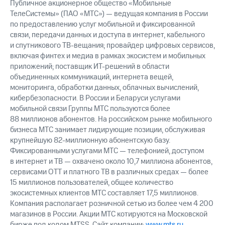
Публичное акционерное общество «Мобильные
ТелеСистемы» (ПАО «МТС») — ведущая компания в России
по предоставлению услуг мобильной и фиксированной
связи, передачи данных и доступа в интернет, кабельного
и спутникового ТВ-вещания; провайдер цифровых сервисов,
включая финтех и медиа в рамках экосистем и мобильных
приложений; поставщик ИТ-решений в области
объединенных коммуникаций, интернета вещей,
мониторинга, обработки данных, облачных вычислений,
кибербезопасности. В России и Беларуси услугами
мобильной связи Группы МТС пользуются более
88 миллионов абонентов. На российском рынке мобильного
бизнеса МТС занимает лидирующие позиции, обслуживая
крупнейшую 82-миллионную абонентскую базу.
Фиксированными услугами МТС — телефонией, доступом
в интернет и ТВ — охвачено около 10,7 миллиона абонентов,
сервисами OTT и платного ТВ в различных средах — более
15 миллионов пользователей, общее количество
экосистемных клиентов МТС составляет 17,5 миллионов.
Компания располагает розничной сетью из более чем 4 200
магазинов в России. Акции МТС котируются на Московской
бирже под кодом MTSS. Сайт компании:
www.mts.ru