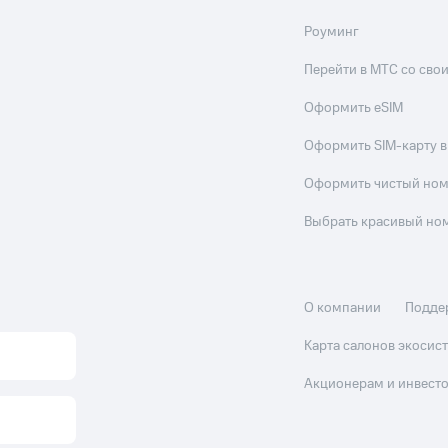
Роуминг
Перейти в МТС со св
Оформить eSIM
Оформить SIM-карту в
Оформить чистый но
Выбрать красивый но
О компании
Подде
Карта салонов экоси
Акционерам и инвест