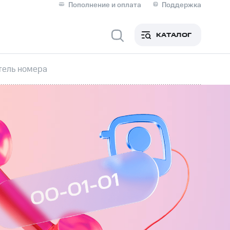
Пополнение и оплата
Поддержка
Скидка 30% на связь
Личные кабинеты
КАТАЛОГ
Мобильная связь
тель номера
IM-карта для иностранцев
M
Для дома
ерейти в МТС со своим
ой МТС
Сервисы и подписки
фитнес
Приложения от МТС