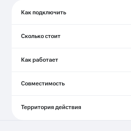
ле при оплате с карты МТС Деньги
Как подключить
Сколько стоит
Как работает
Совместимость
Территория действия