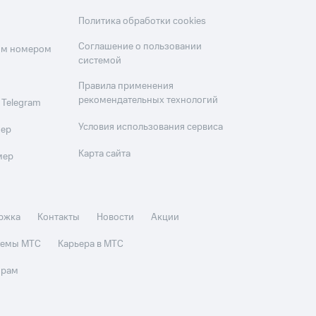
Политика обработки cookies
Соглашение о пользовании
оим номером
системой
Правила применения
рекомендательных технологий
 Telegram
Условия использования сервиса
мер
Карта сайта
мер
ржка
Контакты
Новости
Акции
стемы МТС
Карьера в МТС
орам