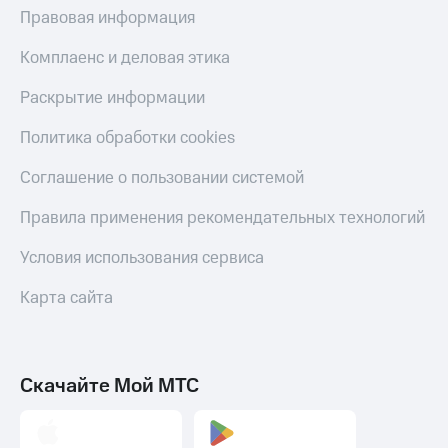
Правовая информация
Пополнить
номер
другого
Комплаенс и деловая этика
оператора
Раскрытие информации
Оплата
интернета
Политика обработки cookies
и
ТВ
Соглашение о пользовании системой
Переводы
Правила применения рекомендательных технологий
с
телефона
Условия использования сервиса
на карту
Карта сайта
МТС Pay
Оплата
по QR-
коду
Скачайте Мой МТС
за границей
тернет-магазин