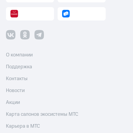
Смартфоны
Наушники
и
колонки
Умные
часы
и
трекеры
О компании
Умный
Поддержка
дом
Контакты
Планшеты
Новости
Акции
и
Акции
скидки
Карта салонов экосистемы МТС
Все
товары
Карьера в МТС