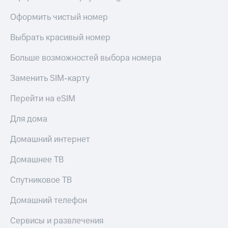
МТС
КИОН
Деньги
Оформить чистый номер
Строки
МТС
Накопления
Выбрать красивый номер
Live
Откладывайте
Больше возможностей выбора номера
Гудок
деньги
и получайте
Мой
Заменить SIM-карту
доход 15%
МТС
Акции
Перейти на eSIM
Условия
Все
пополнения
приложения
Для дома
Финансы
Скидка
Инвестиции
Домашний интернет
30%
на связь
Получайте
Домашнее ТВ
доход
онлайн
Тарифы
Спутниковое ТВ
Страхование
RED,
РИИЛ
Домашний телефон
Покупка
и МТС Супер
полисов
дешевле
Сервисы и развлечения
онлайн
при оплате