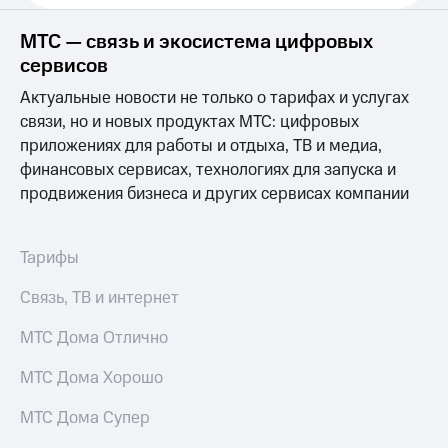
Услуги
149 ₽/
мес
МТС — связь и экосистема цифровых
Акции
сервисов
МТС
Домашний
Premium
Актуальные новости не только о тарифах и услугах
интернет
связи, но и новых продуктах МТС: цифровых
Подписка
приложениях для работы и отдыха, ТВ и медиа,
Домашнее
на гигабайты
ТВ
финансовых сервисах, технологиях для запуска и
интернета,
фильмы,
продвижения бизнеса и других сервисах компании
Спутниковое
музыка
ТВ
и многое
другое
Тарифы
Домашний
Семейная
телефон
группа
Связь, ТВ и интернет
Перейти
Скидка
в МТС
МТС Дома Отлично
на тарифы,
со своим
общие
номером
МТС Дома Хорошо
подписки
и услуги,
Поддержка
МТС Дома Супер
доступ
к геолокации