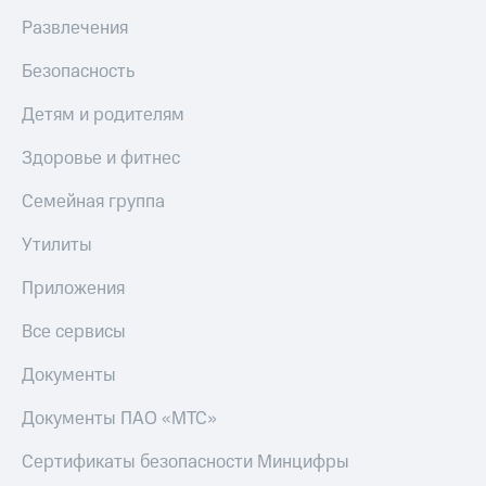
Скидка 30%
с карты
Развлечения
на связь
МТС Деньги
Безопасность
С картой
Обзоры
МТС
товаров
Деньги
Детям и родителям
МТС
Скидки
Накопления
до 40%
Здоровье и фитнес
на смартфоны
Откладывайте
Семейная группа
деньги
при
и получайте
Утилиты
покупке
доход 15%
со связью
Платежи
МТС
Приложения
и
переводы
Все сервисы
Пополнить
Документы
номер
МТС
Документы ПАО «МТС»
Настройки
Сертификаты безопасности Минцифры
автоплатежа