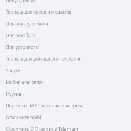
Полугодовой
Live
и не
только
Тарифы для часов и модемов
Гудок
Безопасность
Для ноутбука мини
Мой
МТС
Финансы
Для ноутбука
Все
Детям
приложения
Для устройств
и родителям
Инвестиции
Здоровье
Тарифы для домашнего телефона
и фитнес
Получайте
Услуги
доход
Приложения
онлайн
от МТС
Мобильная связь
Страхование
Акции
Роуминг
Покупка
полисов
Приложения
Перейти в МТС со своим номером
онлайн
КИОН
Скидка 30%
Оформить eSIM
на связь
КИОН
Музыка
Оформить SIM-карту в Telegram
С картой