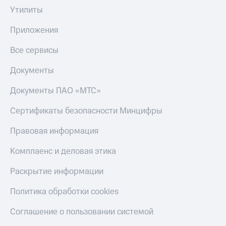
Смартфоны
Утилиты
Наушники
Приложения
и
колонки
Все сервисы
Умные
Документы
часы
и
трекеры
Документы ПАО «МТС»
Умный
Сертификаты безопасности Минцифры
дом
Правовая информация
Планшеты
Комплаенс и деловая этика
Акции
и
Раскрытие информации
скидки
Политика обработки cookies
Все
товары
Соглашение о пользовании системой