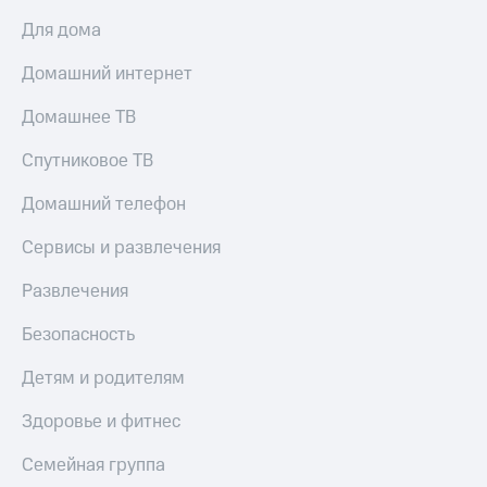
Пополнить
Для дома
номер
другого
Домашний интернет
оператора
Домашнее ТВ
Оплата
интернета
Спутниковое ТВ
и
ТВ
Домашний телефон
Переводы
с
Сервисы и развлечения
телефона
на карту
Развлечения
МТС Pay
Безопасность
Оплата
Детям и родителям
по QR-
коду
Здоровье и фитнес
за границей
Семейная группа
тернет-магазин