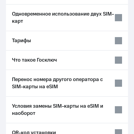
Услуги
149 ₽/
мес
Одновременное использование двух SIM-
Акции
карт
МТС
Домашний
Premium
интернет
Подписка
Тарифы
Домашнее
на гигабайты
ТВ
интернета,
фильмы,
Что такое Госключ
Спутниковое
музыка
ТВ
и многое
другое
Домашний
Перенос номера другого оператора с
Семейная
телефон
группа
SIM-карты на eSIM
Перейти
Скидка
в МТС
на тарифы,
Условия замены SIM-карты на eSIM и
со своим
общие
номером
наоборот
подписки
и услуги,
Поддержка
доступ
к геолокации
QR-код установки