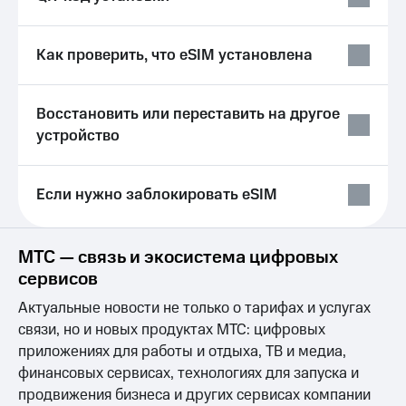
висы и подписки
Сертификаты
МТС
безопасности
Premium
Как проверить, что eSIM установлена
Всё
Подписка
под
на гигабайты
рукой
интернета,
Восстановить или переставить на другое
в Мой МТС
фильмы,
устройство
музыка
Посмотрите,
и многое
что
другое
полезного
Семейная
Если нужно заблокировать eSIM
есть
группа
в нашем
приложении
Скидка
МТС — связь и экосистема цифровых
на тарифы,
КИОН
сервисов
общие
подписки
Актуальные новости не только о тарифах и услугах
КИОН
и услуги,
Музыка
связи, но и новых продуктах МТС: цифровых
доступ
к геолокации
приложениях для работы и отдыха, ТВ и медиа,
КИОН
Кино,
финансовых сервисах, технологиях для запуска и
Строки
музыка,
продвижения бизнеса и других сервисах компании
книги