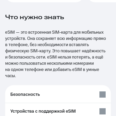
Выбрать
ТВ и телефон
красивый
для дома
номер
Что нужно знать
Услуги
Заменить
SIM-
Личный
карту
кабинет
eSIM — это встроенная SIM-карта для мобильных
интернета
устройств. Она сохраняет всю информацию прямо
Перейти
и
в телефоне, без необходимости вставлять
на
ТВ
eSIM
физическую SIM-карту. Это повышает надёжность
Личный
кабинет
и безопасность сети. eSIM нельзя потерять, а ещё
Для дома
спутникового
можно пользоваться несколькими номерами
Выберите
ТВ
на одном телефоне или добавить eSIM в умные
и подключите
Скачать
ТВ
приложение
часы.
с выгодным
Мой
тарифом
МТС
Акции
Безопасность
Тарифы
Интернет,
ТВ и телефон
Видеонаблюдение
для дома
для дома
Устройства с поддержкой eSIM