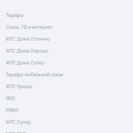
Live
и не
только
Гудок
Тарифы
Безопасность
Мой
Связь, ТВ и интернет
МТС
Финансы
МТС Дома Отлично
Все
Детям
приложения
и родителям
МТС Дома Хорошо
Инвестиции
Здоровье
МТС Дома Супер
и фитнес
Получайте
Тарифы мобильной связи
доход
Приложения
онлайн
от МТС
Страхование
МТС Проще
Акции
Покупка
RED
полисов
Приложения
онлайн
РИИЛ
КИОН
Скидка 30%
на связь
КИОН
МТС Супер
Музыка
С картой