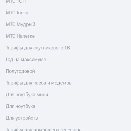
МТС ТОП
МТС
КИОН
Деньги
Строки
МТС Junior
МТС
Накопления
Live
МТС Мудрый
Откладывайте
Гудок
МТС Налегке
деньги
и получайте
Мой
Тарифы для спутникового ТВ
доход 15%
МТС
Акции
Год на максимуме
Условия
Все
пополнения
приложения
Полугодовой
Финансы
Скидка
Инвестиции
30%
Тарифы для часов и модемов
на связь
Получайте
Для ноутбука мини
доход
онлайн
Тарифы
Страхование
RED,
Для ноутбука
РИИЛ
Покупка
и МТС Супер
Для устройств
полисов
дешевле
онлайн
при оплате
Тарифы для домашнего телефона