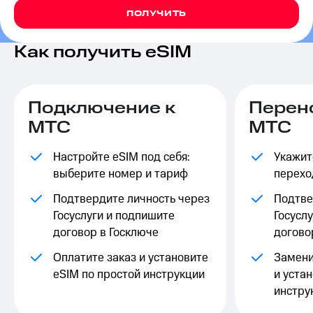
на связь
ПОЛУЧИТЬ
Роуминг
Тарифы
Как получить eSIM
RED,
Семейная
РИИЛ
группа
и МТС
Супер
Заказать
Подключение к
Перен
дешевле
SIM-
при
МТС
МТС
карту
оплате
с карты
Настройте eSIM под себя:
Оформить
Укажит
МТС
eSIM
Деньги
выберите номер и тариф
перехо
SIM-
Выберите
Подтвердите личность через
Подтве
карта
и подключите
Госуслуги и подпишите
Госусл
для
ТВ
договор в Госключе
догово
иностранцев
с выгодным
тарифом
Оплатите заказ и установите
Замени
Оформить
eSIM по простой инструкции
и устан
чистый
Тарифы
номер
инстру
Интернет,