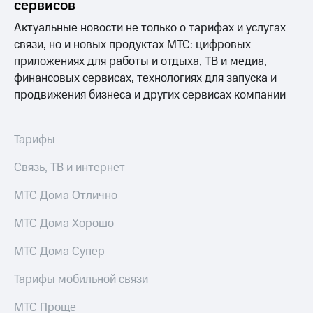
Выбрать
сервисов
ТВ и телефон
красивый
для дома
Актуальные новости не только о тарифах и услугах
номер
Услуги
связи, но и новых продуктах МТС: цифровых
Заменить
приложениях для работы и отдыха, ТВ и медиа,
SIM-
Личный
финансовых сервисах, технологиях для запуска и
карту
кабинет
продвижения бизнеса и других сервисах компании
интернета
Перейти
и
на
ТВ
eSIM
Личный
Тарифы
кабинет
Для дома
спутникового
Связь, ТВ и интернет
Выберите
ТВ
и подключите
Скачать
МТС Дома Отлично
ТВ
приложение
с выгодным
Мой
МТС Дома Хорошо
тарифом
МТС
Акции
МТС Дома Супер
Тарифы
Интернет,
Тарифы мобильной связи
ТВ и телефон
Видеонаблюдение
для дома
для дома
МТС Проще