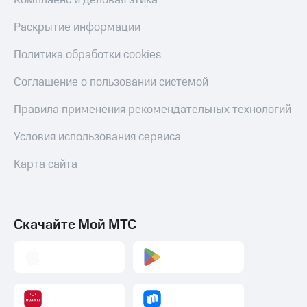
Комплаенс и деловая этика
Скидка 30%
с карты
на связь
МТС Деньги
Раскрытие информации
С картой
Обзоры
Политика обработки cookies
МТС
товаров
Деньги
Соглашение о пользовании системой
МТС
Скидки
Накопления
до 40%
Правила применения рекомендательных технологий
на смартфоны
Откладывайте
Условия использования сервиса
деньги
при
и получайте
покупке
доход 15%
Карта сайта
со связью
Платежи
МТС
и
переводы
Скачайте Мой МТС
Пополнить
номер
МТС
Настройки
автоплатежа