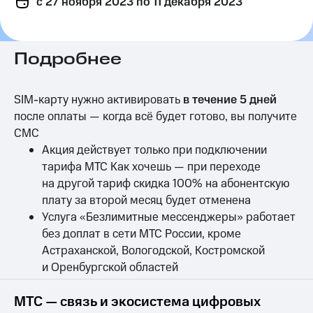
c 27 ноября 2023
по 11 декабря 2023
на связь
Роуминг
Тарифы
RED,
Подробнее
Семейная
РИИЛ
группа
и МТС
Супер
SIM-карту нужно активировать
в течение 5 дней
Заказать
дешевле
после оплаты — когда всё будет готово, вы получите
SIM-
при
карту
оплате
СМС
с карты
Акция действует только при подключении
Оформить
МТС
тарифа МТС Как хочешь — при переходе
eSIM
Деньги
на другой тариф скидка 100% на абонентскую
SIM-
Выберите
плату за второй месяц будет отменена
карта
и подключите
Услуга «Безлимитные мессенджеры» работает
для
ТВ
без доплат в сети МТС России, кроме
иностранцев
с выгодным
Астраханской, Вологодской, Костромской
тарифом
Оформить
и Оренбургской областей
чистый
Тарифы
номер
МТС — связь и экосистема цифровых
Интернет,