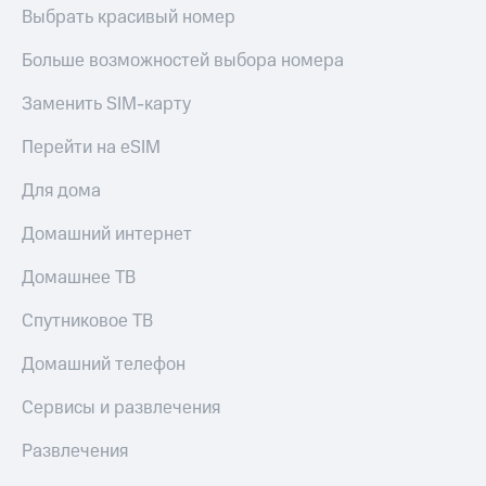
Live
и не
Выбрать красивый номер
только
Гудок
Больше возможностей выбора номера
Безопасность
Мой
Заменить SIM-карту
МТС
Финансы
Перейти на eSIM
Все
Детям
приложения
и родителям
Для дома
Инвестиции
Здоровье
Домашний интернет
и фитнес
Получайте
доход
Домашнее ТВ
Приложения
онлайн
от МТС
Страхование
Спутниковое ТВ
Акции
Покупка
Домашний телефон
полисов
Приложения
онлайн
КИОН
Сервисы и развлечения
Скидка 30%
на связь
КИОН
Развлечения
Музыка
С картой