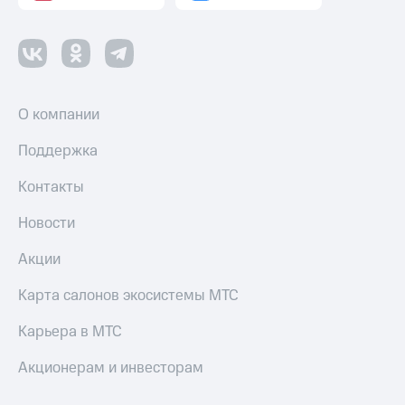
Пополнить
номер
другого
оператора
Оплата
О компании
интернета
и
Поддержка
ТВ
Контакты
Переводы
с
Новости
телефона
на карту
Акции
МТС Pay
Карта салонов экосистемы МТС
Оплата
по QR-
Карьера в МТС
коду
за границей
Акционерам и инвесторам
тернет-магазин