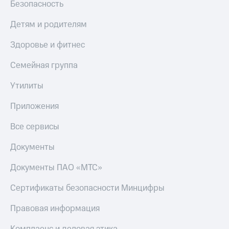
Безопасность
МТС
КИОН
Деньги
Строки
Детям и родителям
МТС
Накопления
Live
Здоровье и фитнес
Откладывайте
Гудок
Семейная группа
деньги
и получайте
Мой
доход 15%
Утилиты
МТС
Акции
Условия
Приложения
Все
пополнения
приложения
Все сервисы
Финансы
Скидка
Инвестиции
30%
Документы
на связь
Получайте
доход
Документы ПАО «МТС»
онлайн
Тарифы
Страхование
RED,
Сертификаты безопасности Минцифры
РИИЛ
Покупка
и МТС Супер
Правовая информация
полисов
дешевле
онлайн
при оплате