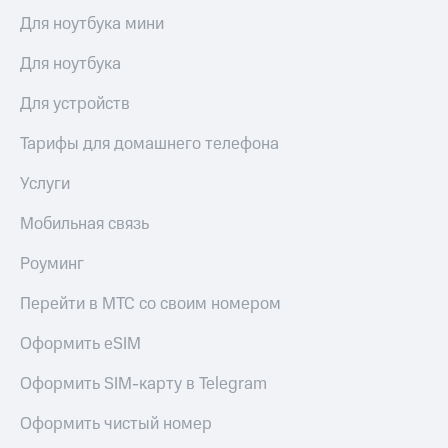
висы и подписки
Сертификаты
МТС
Для ноутбука мини
безопасности
Premium
Для ноутбука
Всё
Подписка
под
на гигабайты
Для устройств
рукой
интернета,
в Мой МТС
фильмы,
Тарифы для домашнего телефона
музыка
Посмотрите,
и многое
Услуги
что
другое
полезного
Семейная
Мобильная связь
есть
группа
в нашем
Роуминг
приложении
Скидка
на тарифы,
КИОН
Перейти в МТС со своим номером
общие
подписки
КИОН
Оформить eSIM
и услуги,
Музыка
доступ
к геолокации
Оформить SIM-карту в Telegram
КИОН
Кино,
Строки
музыка,
Оформить чистый номер
книги